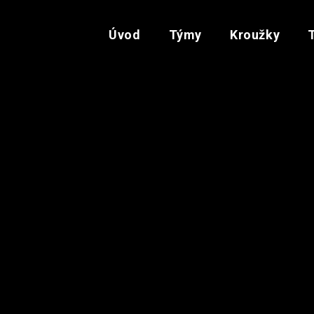
Úvod
Týmy
Kroužky
SOUPISKA TÝMU
51
Adéla
 jak trénujete, jakou máte
44
Johana
staven z hráček ročníků
22
Vendy
mi výkony se pohybujeme ve
st s nimi pracovat. Holky
70
Valerie
b složený ze všech rodičů.