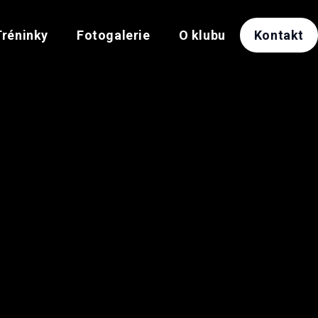
Tréninky
Fotogalerie
O klubu
Kontakt
Cieslarová
2011
Sztefková
2012
Tkáčová
2012
Linetová
2012