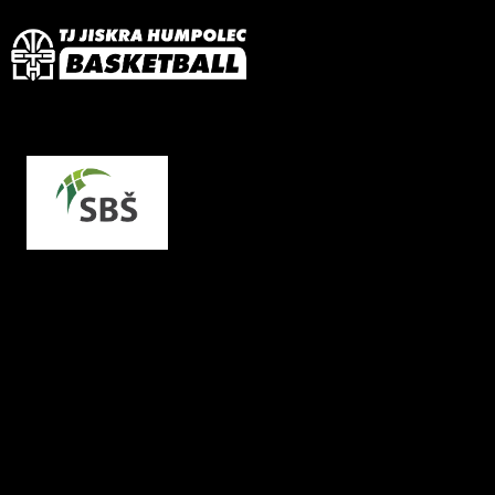
SBŠ TŘINEC
Co by jste řekli o vašem týmu minižákyň? Jak vznikal,
partu, silná a slabé stránky atd.
Hráčky týmu U12 spolu trénují druhým rokem. Tým je se
2011 až 2014. Tým hraje oblastní přebor a se střídavý
středu tabulky. Všechny hráčky poctivě trénují a je rado
vytvořily výbornou partu, kterou podporuje super fanklu