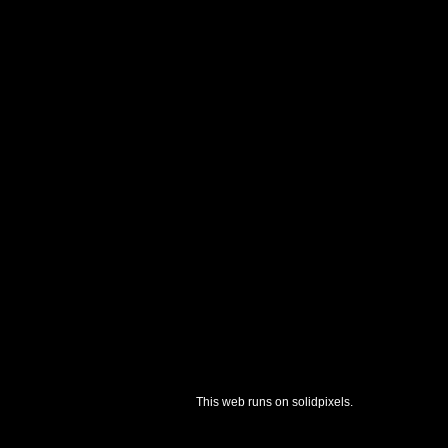
Podaná
2011
Vašíčková
2012
Ruszová
2012
This web runs on
solidpixels.